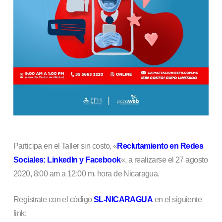
Participa en el Taller sin costo, «
Reclutamiento en Redes
Sociales: LinkedIn y Facebook
«, a realizarse el 27 agosto
2020, 8:00 am a 12:00 m. hora de Nicaragua.
Regístrate con el código
SL-NICARAGUA
en el siguiente
link: