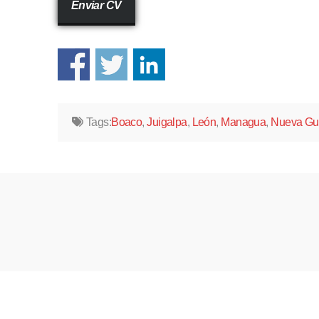
Enviar CV
Tags:
Boaco
,
Juigalpa
,
León
,
Managua
,
Nueva Gu