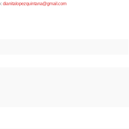
o:
dianitalopezquintana@gmail.com