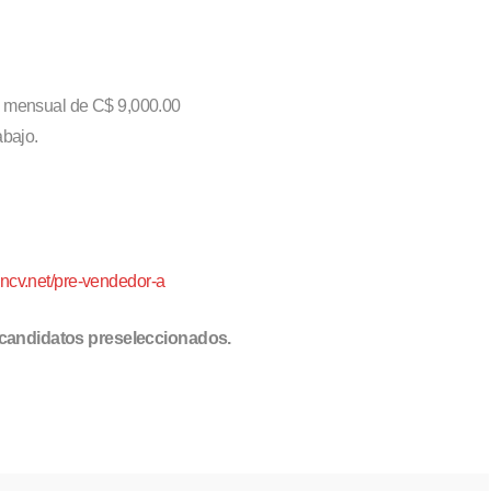
o mensual de C$ 9,000.00
abajo.
ioncv.net/pre-vendedor-a
s candidatos preseleccionados
.