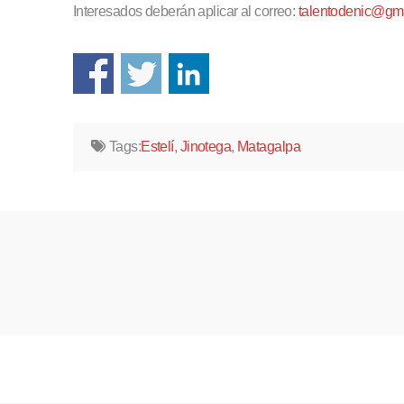
Interesados deberán aplicar al correo:
talentodenic@gm
Tags:
Estelí
,
Jinotega
,
Matagalpa