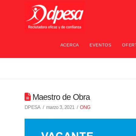
ACERCA
EVENTOS
OFER
Maestro de Obra
DPESA
marzo 3, 2021
ONG