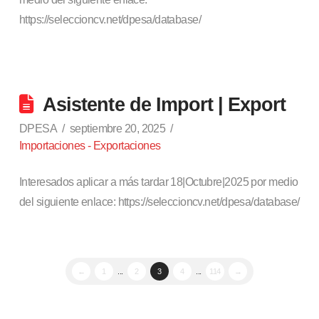
https://seleccioncv.net/dpesa/database/
Asistente de Import | Export
DPESA
septiembre 20, 2025
Importaciones - Exportaciones
Interesados aplicar a más tardar 18|Octubre|2025 por medio
del siguiente enlace: https://seleccioncv.net/dpesa/database/
←
1
...
2
3
4
...
114
→